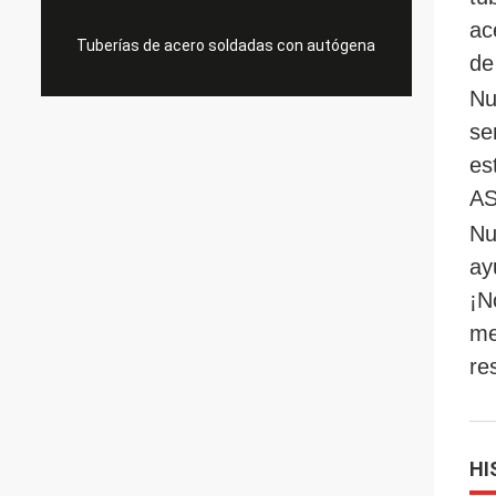
ac
Tuberías de acero soldadas con autógena
de
Nu
se
es
A
Nu
ay
¡N
me
re
HI