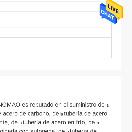
ONGMAO
es reputado en el suministro de
la
 acero
de carbono, de
tubería de acero
la
nte, de
tubería de acero en frío, de
la
la
soldada con autógena, de
tubería de
la