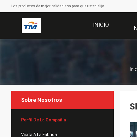
Los productos de mejor calidad son para que usted elija
INICIO
Inic
Sobre Nosotros
S
Perfil De La Compañía
Visita A La Fábrica