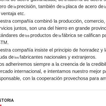
ero de
precisión
, también de
placa de acero de
la
la
l
 ventaja
etc.
estra compañía combinó la producción, comercio, e
rvicios juntos, son una del hierro en grande provin
tándares de
productos de
fábrica se califican 
los
la
STM.
estra compañía insiste el principio de honradez y
l
uda de
fabricantes nacionales y extranjeros.
los
os adheriremos siempre a la creencia de la credibil
rcado internacional, e intentamos nuestro mejor p
sponsable, con la cooperación provechosa para amb
STORIA