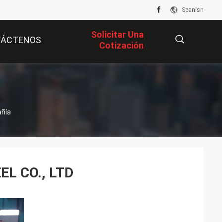
Spanish
Solicitar Una
TÁCTENOS
Cotización
描
añía
述
L CO., LTD