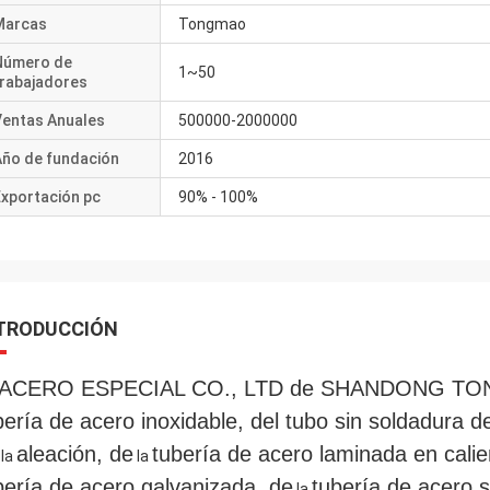
Marcas
Tongmao
Número de
1~50
trabajadores
Ventas Anuales
500000-2000000
Año de fundación
2016
Exportación pc
90% - 100%
TRODUCCIÓN
 ACERO
ESPECIAL CO.,
LTD de SHANDONG T
bería de acero inoxidable, del tubo sin soldadura
de
aleación
, de
tubería de acero laminada en calie
la
la
bería de acero galvanizada, de
tubería de acero 
la