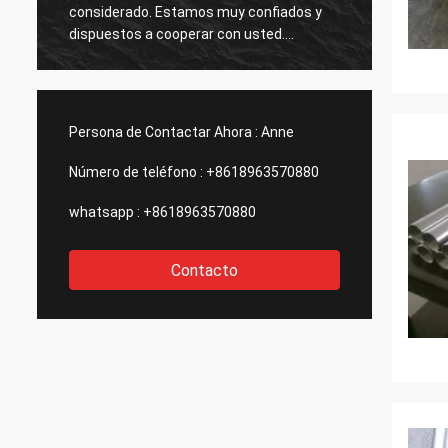
considerado. Estamos muy confiados y
muy bu
dispuestos a cooperar con usted.
de ten
Esperamos que haya oportunidades para
la cooperación con otros productos en el
futuro.
Persona de Contactar Ahora :
Anne
Número de teléfono :
+8618963570880
whatsapp :
+8618963570880
Contacto