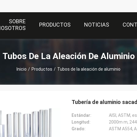
SOBRE
PRODUCTOS
NOTICIAS
CON
NOSOTROS
Tubos De La Aleación De Aluminio
Inicio
/
Productos
/
Tubos de la aleación de aluminio
Tubería de aluminio saca
Estándar:
AISI, ASTM, est
Longitud:
2000m m, 244
Grado:
ASTM A554, A2