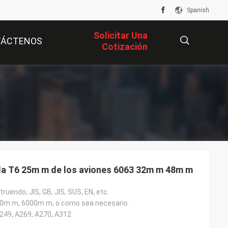
Spanish
Solicitar Una
TÁCTENOS
Cotización
描
述
da T6 25m m de los aviones 6063 32m m 48m m
ruendo, JIS, GB, JIS, SUS, EN, etc.
0m m, 6000m m, o como sea necesario.
49, A269, A270, A312