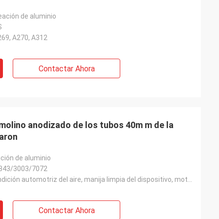
eación de aluminio
S
269, A270, A312
Contactar Ahora
 molino anodizado de los tubos 40m m de la
baron
ación de aluminio
4343/3003/7072
Soldadora, condición automotriz del aire, manija limpia del dispositivo, motor automotriz que se ref
Contactar Ahora