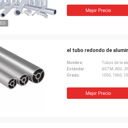
Mejor Precio
DEO
el tubo redondo de alumi
Nombre:
Tubos de la al
Estándar:
ASTM, AISI, JI
Grado:
Mejor Precio