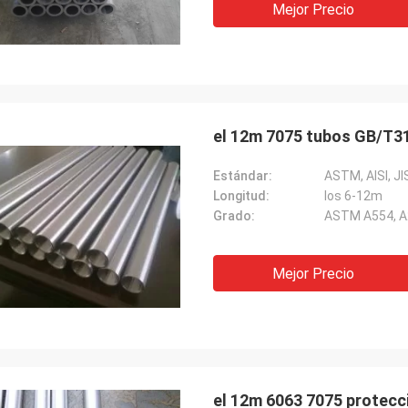
Mejor Precio
ena. Muy nos alivian y esperanza
er más cooperación en el futuro.
el 12m 7075 tubos GB/T31
Estándar:
ASTM, AISI, J
Longitud:
los 6-12m
Grado:
ASTM A554, A2
Mejor Precio
el 12m 6063 7075 protecci