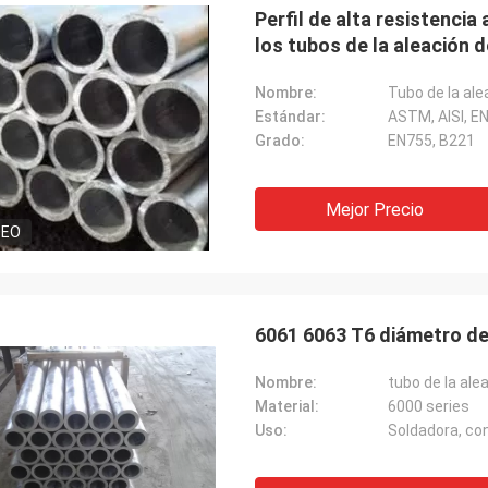
Perfil de alta resistencia
los tubos de la aleación 
Nombre:
Tubo de la ale
Estándar:
ASTM, AISI, E
Grado:
EN755, B221
Mejor Precio
DEO
6061 6063 T6 diámetro de
Nombre:
tubo de la ale
Material:
6000 series
Ñame
Uso:
s mucho por su servicio sincero. La
d de sus productos ha sido siempre