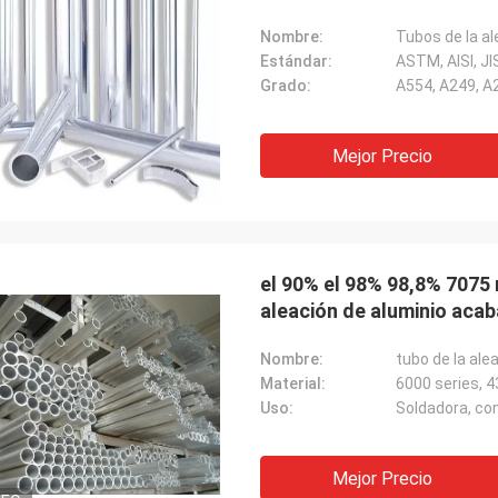
Nombre:
Tubos de la al
Estándar:
ASTM, AISI, JI
Grado:
A554, A249, A
Mejor Precio
el 90% el 98% 98,8% 7075
aleación de aluminio aca
Nombre:
tubo de la ale
Material:
6000 series, 
Uso:
Mejor Precio