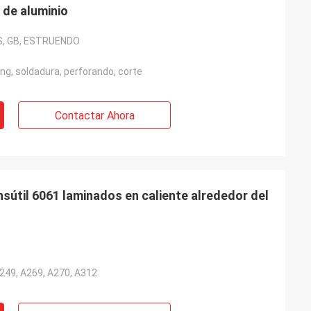
 de aluminio
IS, GB, ESTRUENDO
ing, soldadura, perforando, corte
Contactar Ahora
nsútil 6061 laminados en caliente alrededor del
49, A269, A270, A312