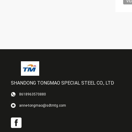
VI
SHANDONG TONGMAO SPECIAL STEEL CO., LTD
8618963570880
anne-tongmao@sdtmtg.com