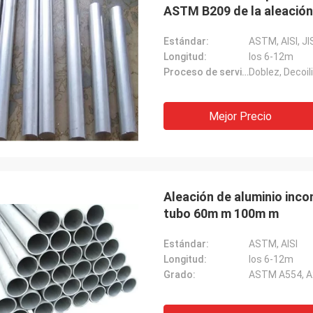
ASTM B209 de la aleación
Estándar:
ASTM, AISI, J
Longitud:
los 6-12m
Proceso de servicio:
Doblez, Decoil
Mejor Precio
Aleación de aluminio inco
tubo 60m m 100m m
Estándar:
ASTM, AISI
Longitud:
los 6-12m
Grado:
ASTM A554, A2