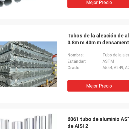
Mejor Precio
Tubos de la aleación de a
0.8m m 40m m densamen
Nombre:
Tubo de la ale
Estándar:
ASTM
Grado:
A554, A249, A
Mejor Precio
6061 tubo de aluminio AS
de AISI 2