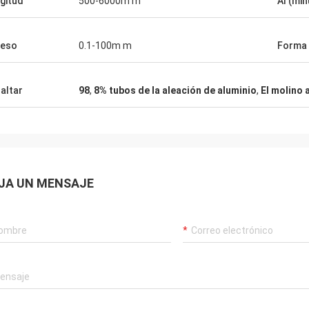
gitud
500-6000m m
Al (min
ena. Muy nos alivian y esperanza
er más cooperación en el futuro.
ueso
0.1-100m m
Forma
altar
98
,
8% tubos de la aleación de aluminio
,
El molino 
JA UN MENSAJE