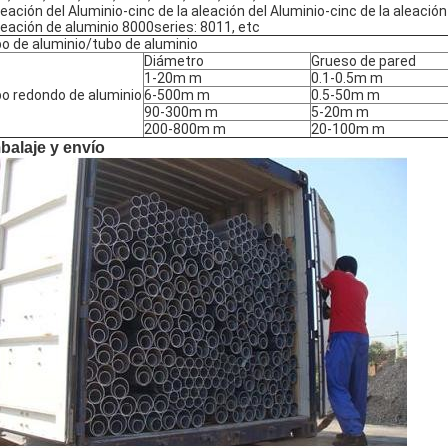
leación del Aluminio-cinc de la aleación del Aluminio-cinc de la aleaci
leación de aluminio 8000series: 8011, etc
o de aluminio/tubo de aluminio
Diámetro
Grueso de pared
1-20m m
0.1-0.5m m
o redondo de aluminio
6-500m m
0.5-50m m
90-300m m
5-20m m
200-800m m
20-100m m
balaje y envío