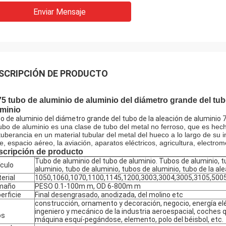
Enviar Mensaje
SCRIPCIÓN DE PRODUCTO
5 tubo de aluminio de aluminio del diámetro grande del tubo
uminio
o de aluminio del diámetro grande del tubo de la aleación de aluminio 
tubo de aluminio es una clase de tubo del metal no ferroso, que es hech
tuberancia en un material tubular del metal del hueco a lo largo de su i
e, espacio aéreo, la aviación, aparatos eléctricos, agricultura, electrom
scripción de producto
Tubo de aluminio del tubo de aluminio. Tubos de aluminio, t
ículo
aluminio, tubo de aluminio, tubos de aluminio, tubo de la al
erial
1050,1060,1070,1100,1145,1200,3003,3004,3005,3105,500
maño
PESO 0.1-100m m, OD 6-800m m
erficie
Final desengrasado, anodizada, del molino etc
construcción, ornamento y decoración, negocio, energía el
ingeniero y mecánico de la industria aeroespacial, coches qu
os
máquina esquí-pegándose, elemento, polo del béisbol, etc.