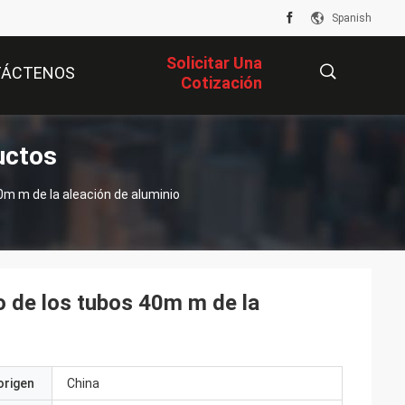
Spanish
Solicitar Una
TÁCTENOS
Cotización
uctos
描
0m m de la aleación de aluminio
述
 de los tubos 40m m de la
origen
China