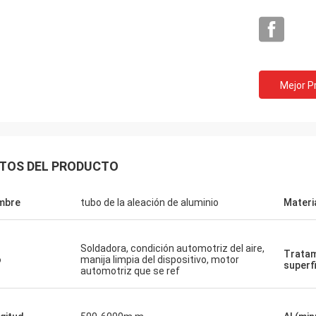
Mejor P
TOS DEL PRODUCTO
mbre
tubo de la aleación de aluminio
Materi
Soldadora, condición automotriz del aire,
Tratam
o
manija limpia del dispositivo, motor
superfi
Ñame
automotriz que se ref
s mucho por su servicio sincero. La
d de sus productos ha sido siempre