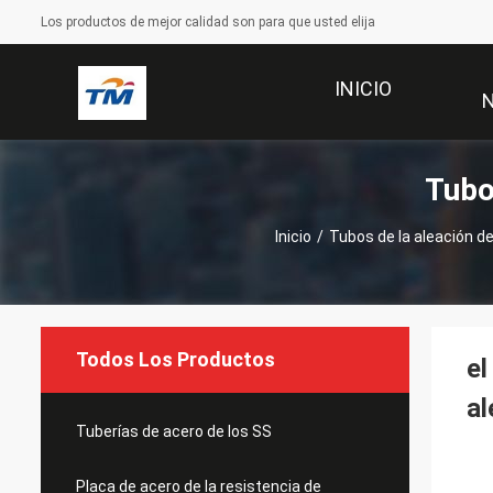
Los productos de mejor calidad son para que usted elija
INICIO
Tubo
Inicio
/
Tubos de la aleación de
Todos Los Productos
el
al
Tuberías de acero de los SS
Placa de acero de la resistencia de