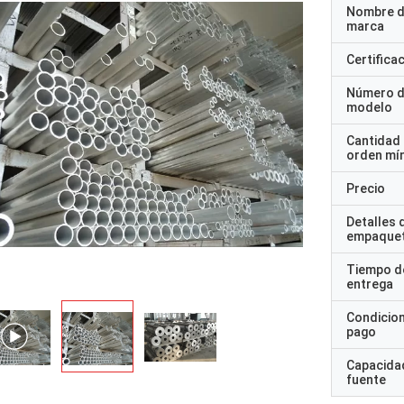
Nombre d
marca
Certifica
Número 
modelo
Cantidad
orden mí
Precio
Detalles 
empaque
Tiempo d
entrega
Condicio
pago
Capacidad
fuente