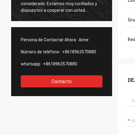
Lon
considerado. Estamos muy confiados y
muy bu
dispuestos a cooperar con usted.
de ten
Esperamos que haya oportunidades para
Gr
la cooperación con otros productos en el
futuro.
Res
Persona de Contactar Ahora :
Anne
Número de teléfono :
+8618963570880
whatsapp :
+8618963570880
DE
Contacto