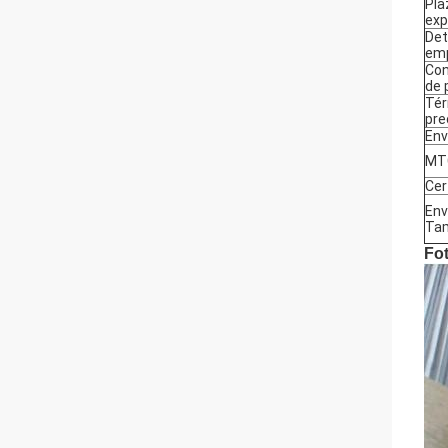
Pla
exp
Det
em
Con
de 
Tér
pre
Env
MT
Cer
En
Ta
Fot