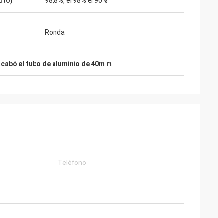
uto)
98,8%, el 98% el 90%
Ronda
acabó el tubo de aluminio de 40m m