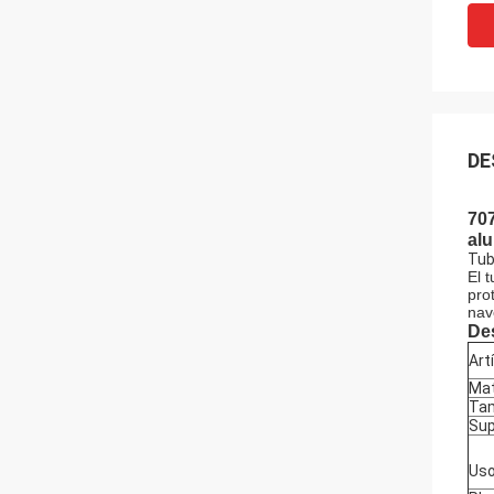
DE
707
al
Tub
El 
pro
nav
De
Art
Mat
Ta
Sup
Us