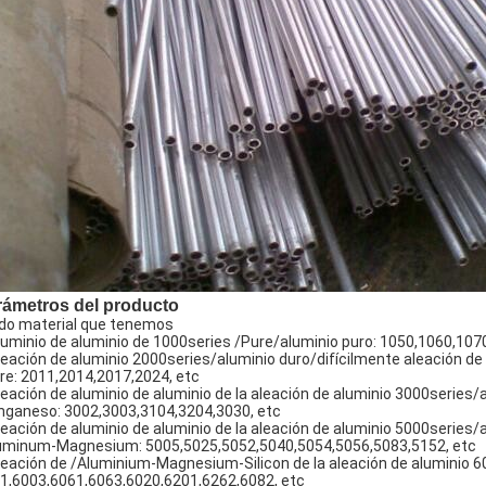
rámetros del producto
do material que tenemos
luminio de aluminio de 1000series /Pure/aluminio puro: 1050,1060,107
leación de aluminio 2000series/aluminio duro/difícilmente aleación de 
re: 2011,2014,2017,2024, etc
leación de aluminio de aluminio de la aleación de aluminio 3000series
ganeso: 3002,3003,3104,3204,3030, etc
leación de aluminio de aluminio de la aleación de aluminio 5000series
uminum-Magnesium: 5005,5025,5052,5040,5054,5056,5083,5152, etc
leación de /Aluminium-Magnesium-Silicon de la aleación de aluminio 60
1,6003,6061,6063,6020,6201,6262,6082, etc