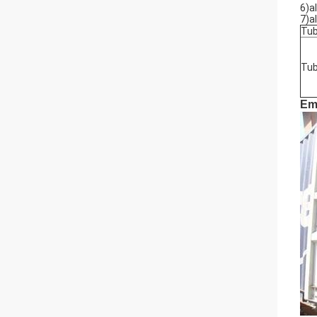
6)a
7)a
Tub
Tub
Em