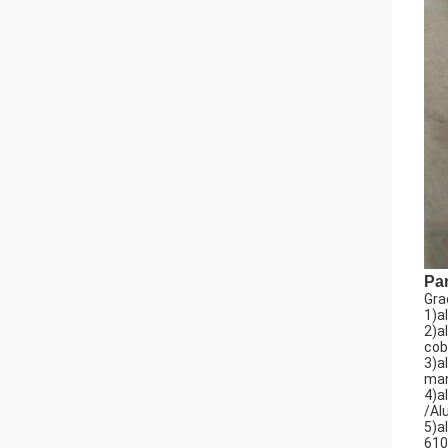
Pa
Gra
1)a
2)a
cob
3)a
man
4)a
/Al
5)a
610