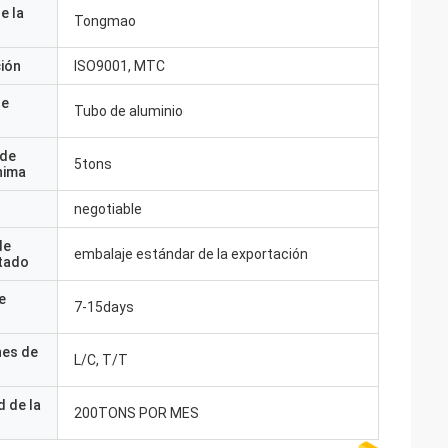
e la
Tongmao
ción
ISO9001, MTC
de
Tubo de aluminio
 de
5tons
nima
negotiable
de
embalaje estándar de la exportación
tado
e
7-15days
nes de
L/C, T/T
 de la
200TONS POR MES