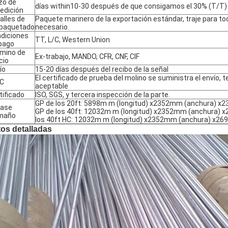
zo de
días within10-30 después de que consigamos el 30% (T/T) 
edición
alles de
Paquete marinero de la exportación estándar, traje para t
paquetado
necesario.
diciones
TT, L/C, Western Union
pago
mino de
Ex-trabajo, MANDO, CFR, CNF, CIF
cio
ío
15-20 días después del recibo de la señal
El certificado de prueba del molino se suministra el envío, 
C
aceptable
tificado
ISO, SGS, y tercera inspección de la parte.
GP de los 20ft: 5898m m (longitud) x2352mm (anchura) x
vase
GP de los 40ft: 12032m m (longitud) x2352mm (anchura) 
maño
los 40ft HC: 12032m m (longitud) x2352mm (anchura) x26
os detalladas