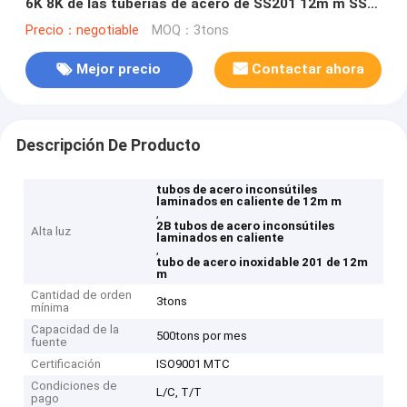
6K 8K de las tuberías de acero de SS201 12m m SS
pulieron
Precio：negotiable
MOQ：3tons
Mejor precio
Contactar ahora
Descripción De Producto
tubos de acero inconsútiles
laminados en caliente de 12m m
,
2B tubos de acero inconsútiles
Alta luz
laminados en caliente
,
tubo de acero inoxidable 201 de 12m
m
Cantidad de orden
3tons
mínima
Capacidad de la
500tons por mes
fuente
Certificación
ISO9001 MTC
Condiciones de
L/C, T/T
pago