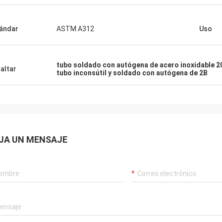
ena. Muy nos alivian y esperanza
er más cooperación en el futuro.
ándar
ASTM A312
Uso
tubo soldado con autógena de acero inoxidable 202
altar
tubo inconsútil y soldado con autógena de 2B
JA UN MENSAJE