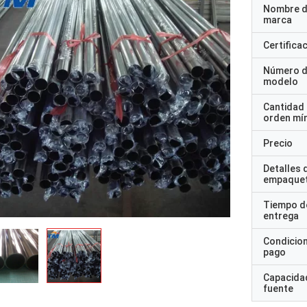
Nombre d
marca
Certifica
Número 
modelo
Cantidad
orden mí
Precio
Detalles 
empaque
Tiempo d
entrega
Condicio
pago
Capacidad
fuente