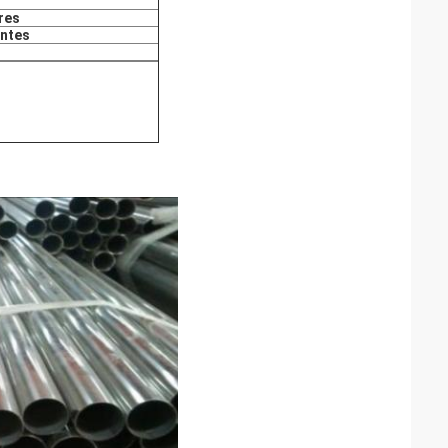
res
entes