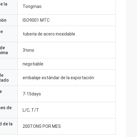
e la
Tongmao
ción
ISO9001 MTC
de
tubería de acero inoxidable
 de
3tons
nima
negotiable
de
embalaje estándar de la exportación
tado
e
7-15days
nes de
L/C, T/T
 de la
200TONS POR MES