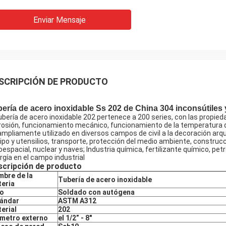
Enviar Mensaje
SCRIPCIÓN DE PRODUCTO
ería de acero inoxidable Ss 202 de China 304 inconsútiles
tubería de acero inoxidable 202 pertenece a 200 series, con las propi
rosión, funcionamiento mecánico, funcionamiento de la temperatura de
ampliamente utilizado en diversos campos de civil a la decoración arqu
ipo y utensilios, transporte, protección del medio ambiente, construcció
oespacial, nuclear y naves; Industria química, fertilizante químico, petr
rgía en el campo industrial
scripción de producto
bre de la
Tubería de acero inoxidable
eria
po
Soldado con autógena
ándar
ASTM A312
erial
202
metro externo
el 1/2” - 8"