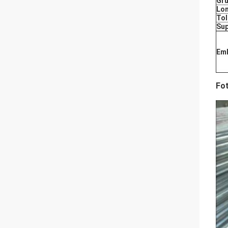
Gru
Lon
Tol
Sup
Emb
Fot