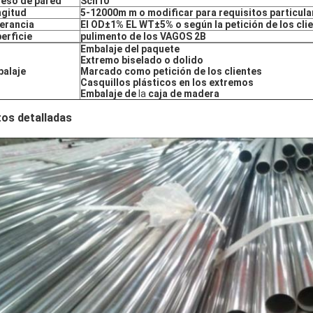
eso de pared
Sch10
gitud
5-12000m m o modificar para requisitos particula
erancia
El OD±1% EL WT±5% o según la petición de los cli
erficie
pulimento de los VAGOS 2B
Embalaje del paquete
Extremo biselado o dolido
alaje
Marcado como petición de los clientes
Casquillos plásticos en los extremos
Embalaje de
la
caja de madera
os detalladas