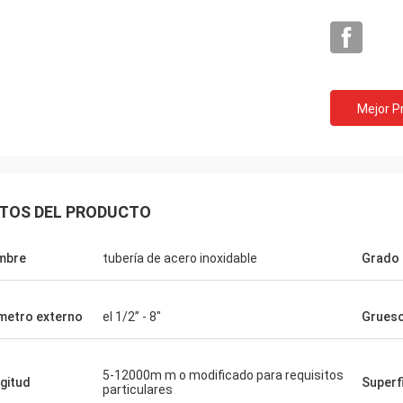
Mejor P
TOS DEL PRODUCTO
mbre
tubería de acero inoxidable
Grado 
metro externo
el 1/2” - 8"
Grues
Ñame
s mucho por su servicio sincero. La
5-12000m m o modificado para requisitos
gitud
Superf
particulares
d de sus productos ha sido siempre