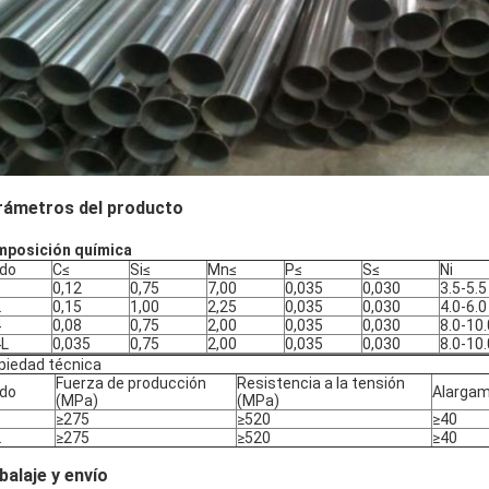
rámetros del producto
posición química
do
C≤
Si≤
Mn≤
P≤
S≤
Ni
1
0,12
0,75
7,00
0,035
0,030
3.5-5.5
2
0,15
1,00
2,25
0,035
0,030
4.0-6.0
4
0,08
0,75
2,00
0,035
0,030
8.0-10.
4L
0,035
0,75
2,00
0,035
0,030
8.0-10.
piedad técnica
Fuerza de producción
Resistencia a la tensión
do
Alargam
(MPa)
(MPa)
1
≥275
≥520
≥40
2
≥275
≥520
≥40
alaje y envío