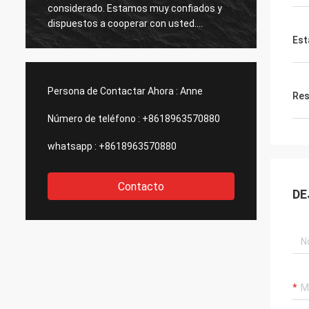
considerado. Estamos muy confiados y
muy bu
dispuestos a cooperar con usted.
de ten
Esperamos que haya oportunidades para
Est
la cooperación con otros productos en el
futuro.
Persona de Contactar Ahora :
Anne
Res
Número de teléfono :
+8618963570880
whatsapp :
+8618963570880
Contacto
DE