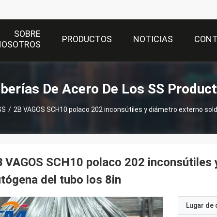
SOBRE
PRODUCTOS
NOTICIAS
CON
NOSOTROS
berías De Acero De Los SS Produc
SS
/
2B VAGOS SCH10 polaco 202 inconsútiles y diámetro externo sold
 VAGOS SCH10 polaco 202 inconsútiles y
tógena del tubo los 8in
Lugar de 