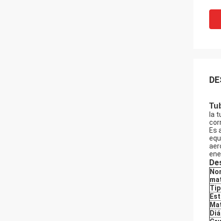
DE
Tub
la 
cor
Es 
equ
aer
ene
De
Nom
mat
Ti
Est
Mat
Diá