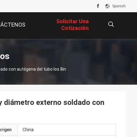
Spanish
Solicitar Una
TÁCTENOS
Cotización
描
tos
ado con autógena del tubo los 8in
述
 diámetro externo soldado con
origen
China