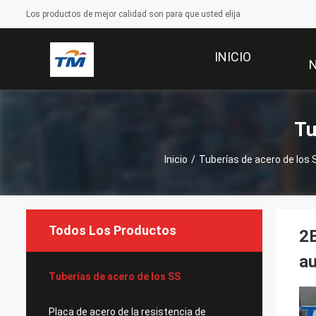
Los productos de mejor calidad son para que usted elija
INICIO
Tu
Inicio
/
Tuberías de acero de los 
Todos Los Productos
2B
au
Tuberías de acero de los SS
Placa de acero de la resistencia de