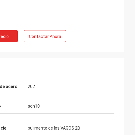
recio
Contactar Ahora
de acero
202
o
sch10
icie
pulimento de los VAGOS 2B